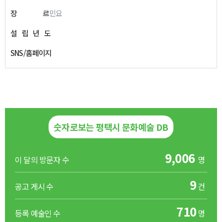
장
르
민요
설
립
년
도
SNS/홈페이지
숫자로보는 평택시 문화예술 DB
9,006
이 달의 방문자 수
명
9
공고 게시 수
건
710
등록 예술인 수
명