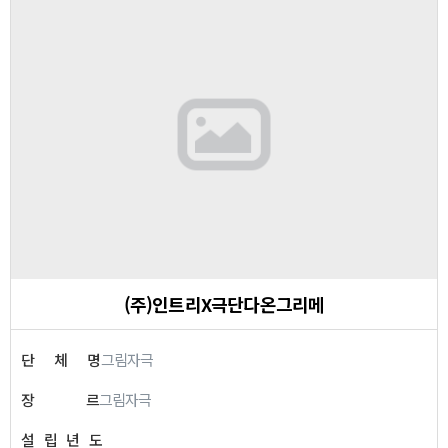
(주)인트리X극단다온그리메
단
체
명
그림자극
장
르
그림자극
설
립
년
도