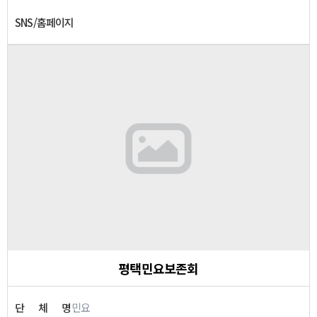
SNS/홈페이지
평택민요보존회
단
체
명
민요