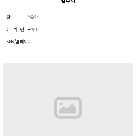
김주희
장
르
음악
데
뷔
년
도
2015
SNS/홈페이지