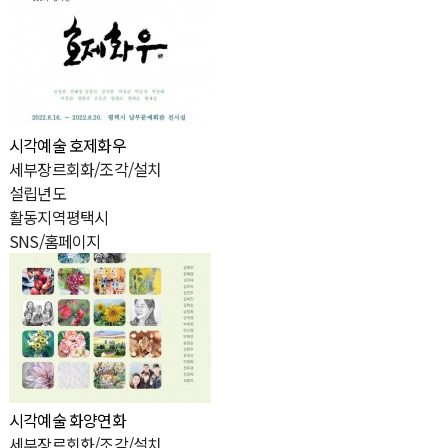
시각예술
호제화우
세
부
장
르
회화/조각/설치
설
립
년
도
활
동
지
역
평택시
SNS/홈페이지
시각예술
화양연화
세
부
장
르
회화/조각/설치