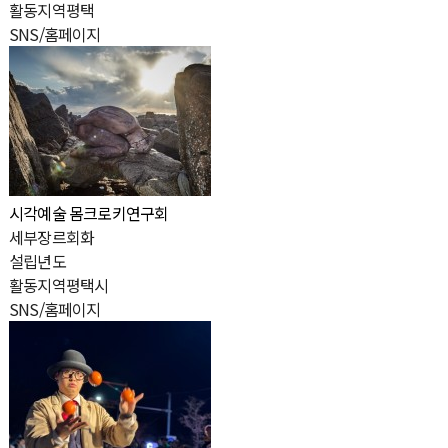
활
동
지
역
평택
SNS/홈페이지
시각예술
몸크로키연구회
세
부
장
르
회화
설
립
년
도
활
동
지
역
평택시
SNS/홈페이지