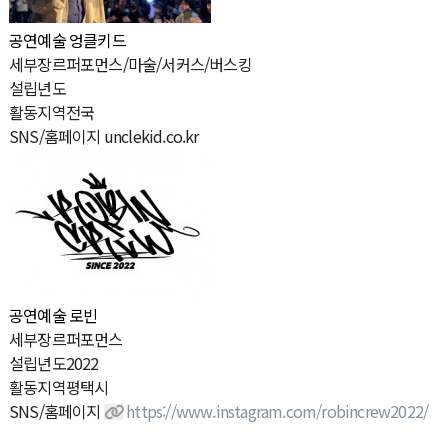
공연예술
엉클키드
세
부
장
르
퍼포먼스/마술/서커스/버스킹
설
립
년
도
활
동
지
역
전국
SNS/홈페이지
unclekid.co.kr
공연예술
로빈
세
부
장
르
퍼포먼스
설
립
년
도
2022
활
동
지
역
평택시
SNS/홈페이지
https://www.instagram.com/robincrew2022/