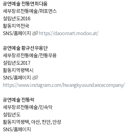
공연예술
전통연희다움
세
부
장
르
전통예술/퍼포먼스
설
립
년
도
2016
활
동
지
역
전국
SNS/홈페이지
https://daoomart.modoo.at/
공연예술
황규선무용단
세
부
장
르
전통예술/전통무용
설
립
년
도
2017
활
동
지
역
평택시
SNS/홈페이지
https://www.instagram.com/hwangkyusundancecompany/
공연예술
전통락
세
부
장
르
전통예술/민속악
설
립
년
도
활
동
지
역
평택, 아산, 천안, 안성
SNS/홈페이지