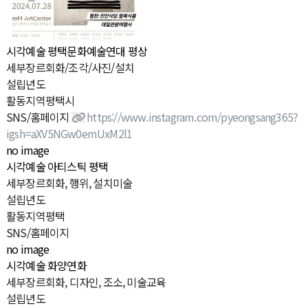
시각예술
평택문화예술연대 평상
세
부
장
르
회화/조각/사진/설치
설
립
년
도
활
동
지
역
평택시
SNS/홈페이지
https://www.instagram.com/pyeongsang365?
igsh=aXV5NGw0emUxM2l1
no image
시각예술
아티스틱 평택
세
부
장
르
회화, 행위, 설치미술
설
립
년
도
활
동
지
역
평택
SNS/홈페이지
no image
시각예술
화양연화
세
부
장
르
회화, 디자인, 조소, 미술교육
설
립
년
도