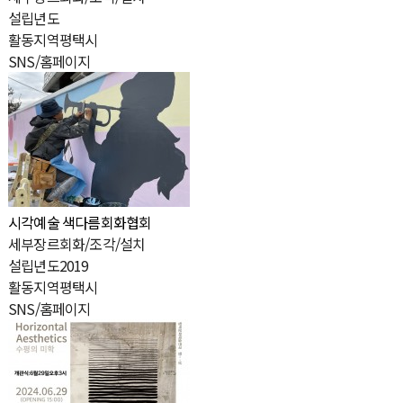
설
립
년
도
활
동
지
역
평택시
SNS/홈페이지
시각예술
색다름회화협회
세
부
장
르
회화/조각/설치
설
립
년
도
2019
활
동
지
역
평택시
SNS/홈페이지