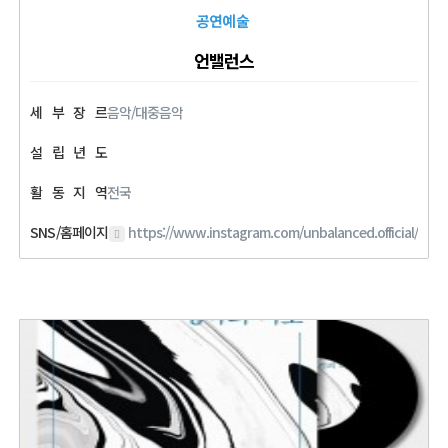
공연예술
언밸런스
세
부
장
르
음악/대중음악
설
립
년
도
활
동
지
역
전국
SNS/홈페이지
https://www.instagram.com/unbalanced.official/