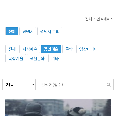
전체 76건
4 페이지
전체
평택시
평택시 그외
전체
시각예술
공연예술
문학
영상미디어
복합예술
생활문화
기타