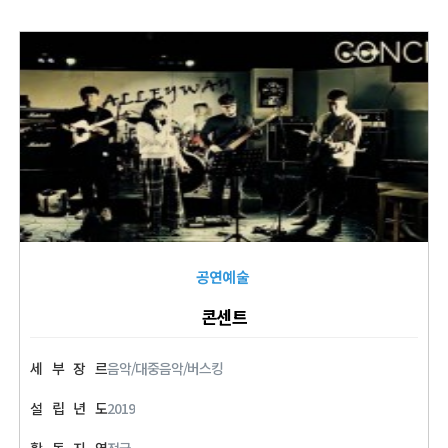
공연예술
콘센트
세
부
장
르
음악/대중음악/버스킹
설
립
년
도
2019