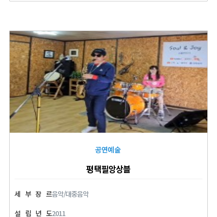
공연예술
평택필앙상블
세
부
장
르
음악/대중음악
설
립
년
도
2011