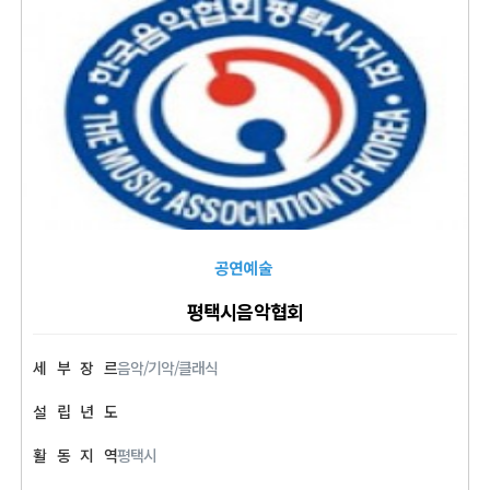
공연예술
평택시음악협회
세
부
장
르
음악/기악/클래식
설
립
년
도
활
동
지
역
평택시