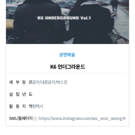
공연예술
K6 언더그라운드
세
부
장
르
음악/대중음악/버스킹
설
립
년
도
활
동
지
역
평택시
SNS/홈페이지
https://www.instagram.com/seo_woo_seong/#