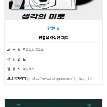
공연예술
전통음악집단 희희
세
부
장
르
음악/대중음악
설
립
년
도
활
동
지
역
평택시
SNS/홈페이지
https://www.instagram.com/hi__hye__in/