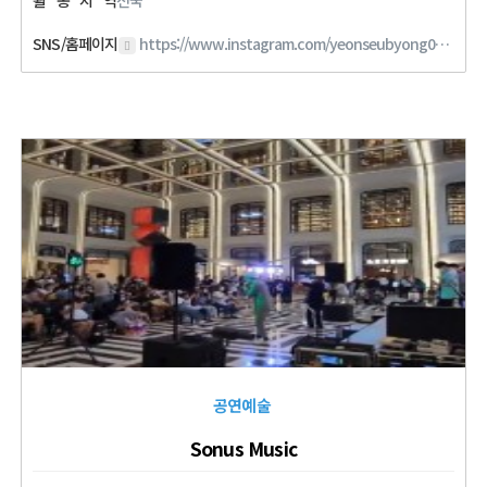
활
동
지
역
전국
SNS/홈페이지
https://www.instagram.com/yeonseubyong0107?igsh=MW8xOGNmNTlxbWFmMQ==
공연예술
Sonus Music