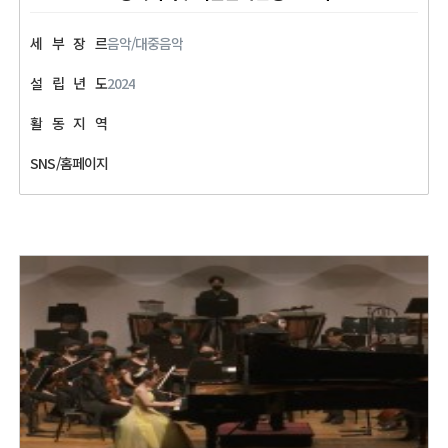
세
부
장
르
음악/대중음악
설
립
년
도
2024
활
동
지
역
SNS/홈페이지