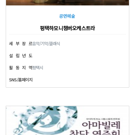
공연예술
평택하모니챔버오케스트라
세
부
장
르
음악/기악/클래식
설
립
년
도
활
동
지
역
평택시
SNS/홈페이지