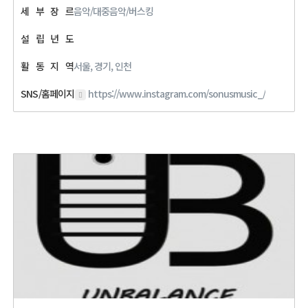
세
부
장
르
음악/대중음악/버스킹
설
립
년
도
활
동
지
역
서울, 경기, 인천
SNS/홈페이지
https://www.instagram.com/sonusmusic_/