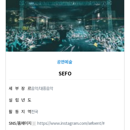
공연예술
SEFO
세
부
장
르
음악/대중음악
설
립
년
도
활
동
지
역
전국
SNS/홈페이지
https://www.instagram.com/sefoent/#