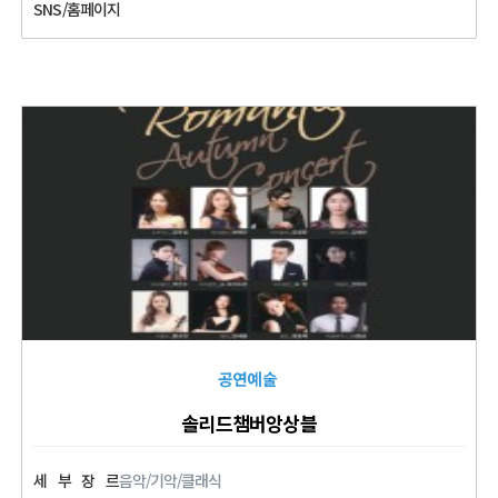
SNS/홈페이지
공연예술
솔리드챔버앙상블
세
부
장
르
음악/기악/클래식