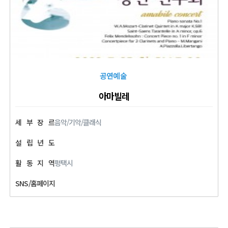
공연예술
아마빌레
세
부
장
르
음악/기악/클래식
설
립
년
도
활
동
지
역
평택시
SNS/홈페이지