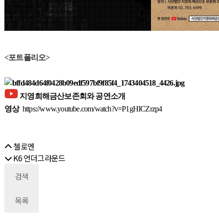
<포트폴리오>
지영희해금산보존회와 공연소개
영상
https://www.youtube.com/watch?v=P1gHICZrzp4
첼로엔
K6 언더그라운드
검색
목록