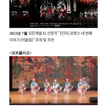
모든예술31 선정작 "打(타) 로맨스 네 번째
2023년 7월
​
이야기 [어울림]” 추최 및 주관
<
포트폴리오
>