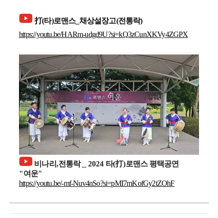
打(타)로맨스_채상설장고(전통락)
https://youtu.be/HARm-udgd9U?si=kQ3zCunXKVy4ZGPX
비나리
,
전통락
_ 2024
타
(
打
)
로맨스 평택공연
"
여운
"
https://youtu.be/-mf-Nuv4nSo?si=pMI7mKofGy2tZOhF