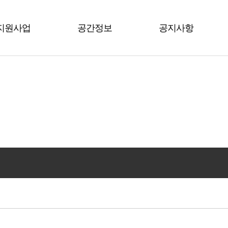
지원사업
공간정보
공지사항
평택시
남부권역
공지사항
수도권
북부권역
행사소식
전 국
서부권역