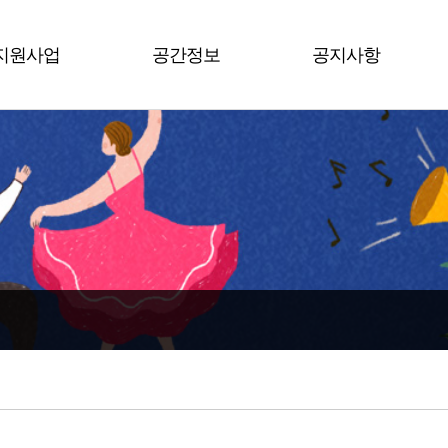
지원사업
공간정보
공지사항
평택시
남부권역
공지사항
수도권
북부권역
행사소식
전 국
서부권역