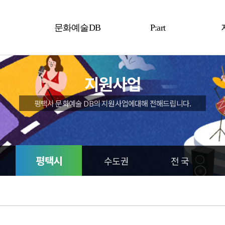
문화예술DB
P:art
예술인
P:art
지원사업
예술단체
평택시 문화예술 DB의 지원사업에대해 전해드립니다.
평택시
수도권
전 국