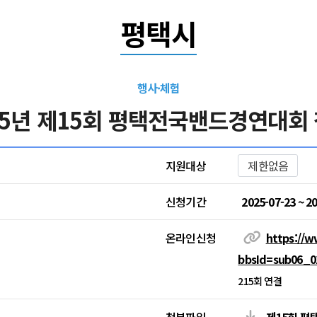
평택시
행사·체험
025년 제15회 평택전국밴드경연대회
지원대상
제한없음
신청기간
2025-07-23 ~ 2
온라인신청
https://w
bbsId=sub06_
215회 연결