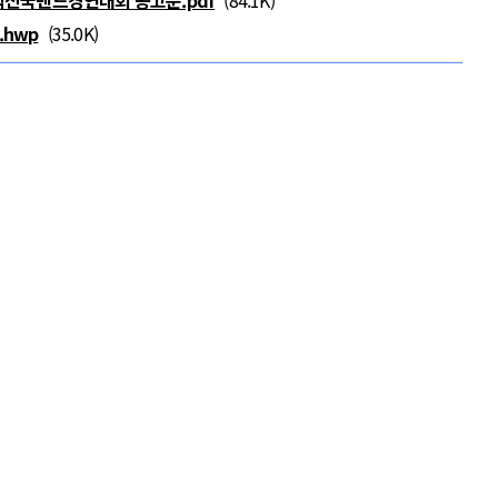
택전국밴드경연대회 공고문.pdf
(84.1K)
hwp
(35.0K)