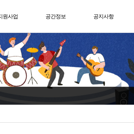
지원사업
공간정보
공지사항
평택시
남부권역
공지사항
수도권
북부권역
행사소식
전 국
서부권역