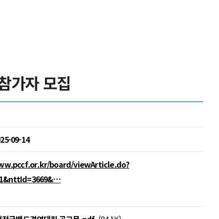
 참가자 모집
025-09-14
ww.pccf.or.kr/board/viewArticle.do?
01&nttId=3669&…