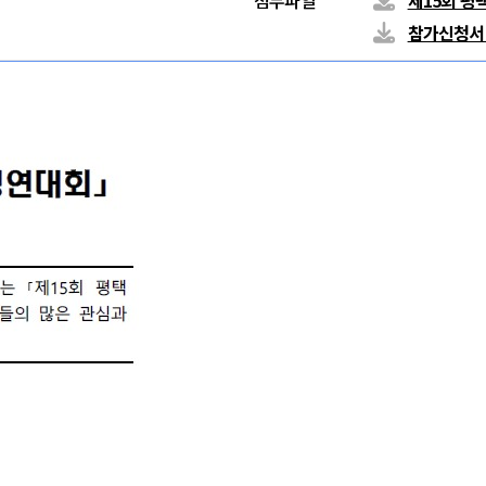
첨부파일
제15회 평
참가신청서.