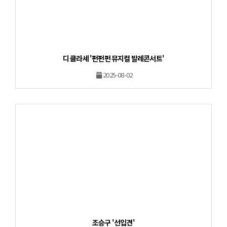
디 클라세 '펀펀펀 뮤지컬 발레콘서트'
2025-08-02
조승구 '선입견'