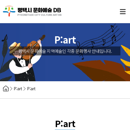
P:art
평택시 문화예술 지역예술인 각종 문화행사 안내입니다.
P:art
P:art
P:art