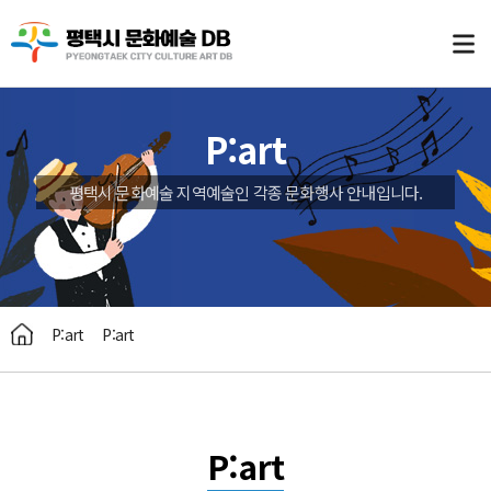
P:art
평택시 문화예술 지역예술인 각종 문화행사 안내입니다.
P:art
P:art
P:art