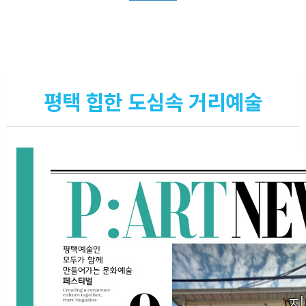
평택 힙한 도심속 거리예술