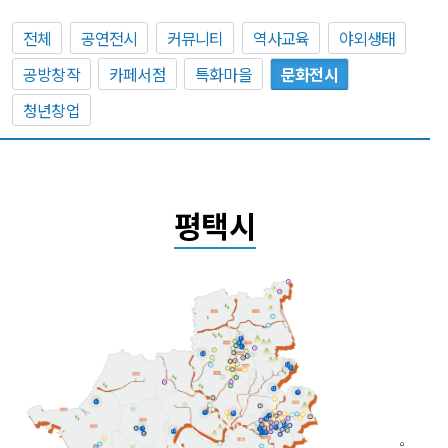
전체
공연전시
커뮤니티
역사교육
야외생태
공방창작
카페서점
특화마을
문화전시
청년창업
평택시
17
11
1
13
12
8
15
9
6
9
10
4
14
16
5
3
2
10
8
7