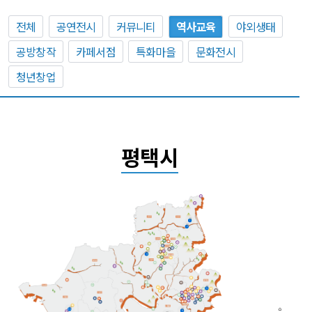
전체
공연전시
커뮤니티
역사교육
야외생태
공방창작
카페서점
특화마을
문화전시
청년창업
평택시
7
3
9
9
10
6