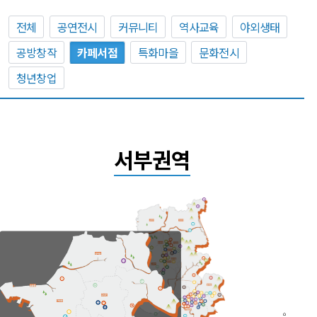
전체
공연전시
커뮤니티
역사교육
야외생태
공방창작
카페서점
특화마을
문화전시
청년창업
서부권역