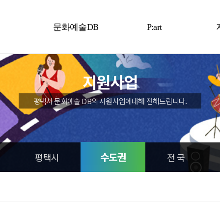
문화예술DB
P:art
예술인
P:art
지원사업
예술단체
평택시 문화예술 DB의 지원사업에대해 전해드립니다.
수도권
평택시
전 국