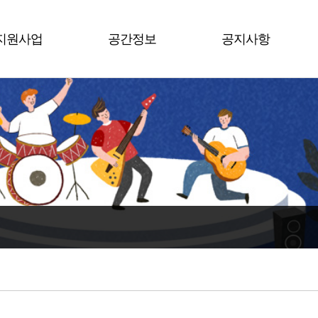
지원사업
공간정보
공지사항
평택시
남부권역
공지사항
수도권
북부권역
행사소식
전 국
서부권역