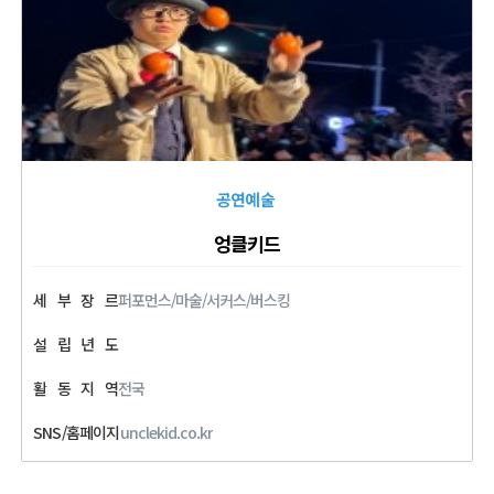
공연예술
엉클키드
세
부
장
르
퍼포먼스/마술/서커스/버스킹
설
립
년
도
활
동
지
역
전국
SNS/홈페이지
unclekid.co.kr