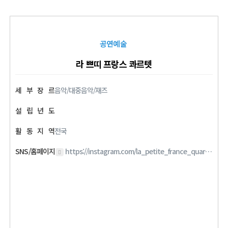
공연예술
라 쁘띠 프랑스 콰르텟
세
부
장
르
음악/대중음악/재즈
설
립
년
도
활
동
지
역
전국
SNS/홈페이지
https://instagram.com/la_petite_france_quartet?igshid=YmMyMTA2M2Y=