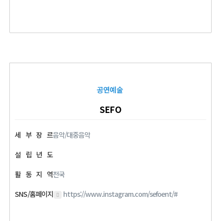
공연예술
SEFO
세
부
장
르
음악/대중음악
설
립
년
도
활
동
지
역
전국
SNS/홈페이지
https://www.instagram.com/sefoent/#