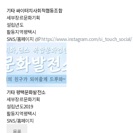
기타
싸이터치사회적협동조합
세
부
장
르
문화기획
설
립
년
도
활
동
지
역
평택시
SNS/홈페이지
https://www.instagram.com/si_touch_social/
기타
평택문화발전소
세
부
장
르
문화기획
설
립
년
도
2019
활
동
지
역
평택시
SNS/홈페이지
목록