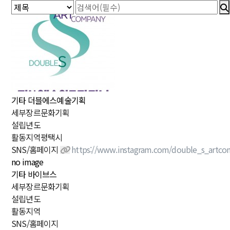
기타
더블에스예술기획
세
부
장
르
문화기획
설
립
년
도
활
동
지
역
평택시
SNS/홈페이지
https://www.instagram.com/double_s_artco
no image
기타
바이브스
세
부
장
르
문화기획
설
립
년
도
활
동
지
역
SNS/홈페이지