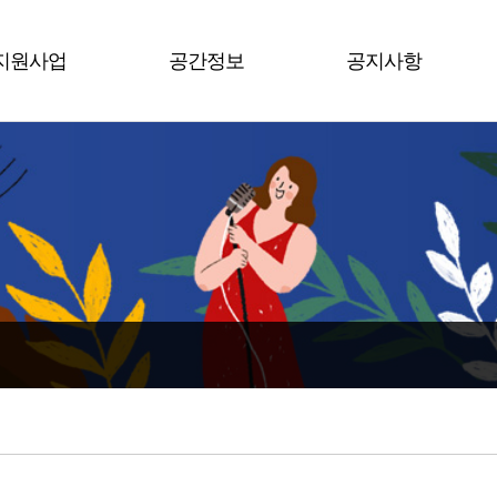
지원사업
공간정보
공지사항
평택시
남부권역
공지사항
수도권
북부권역
행사소식
전 국
서부권역