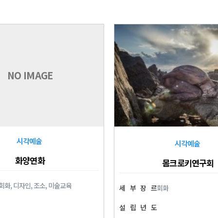
NO IMAGE
시각예술
시각예술
화양연화
몸크로키연구회
회화, 디자인, 조소, 미술교육
세
부
장
르
회화
설
립
년
도