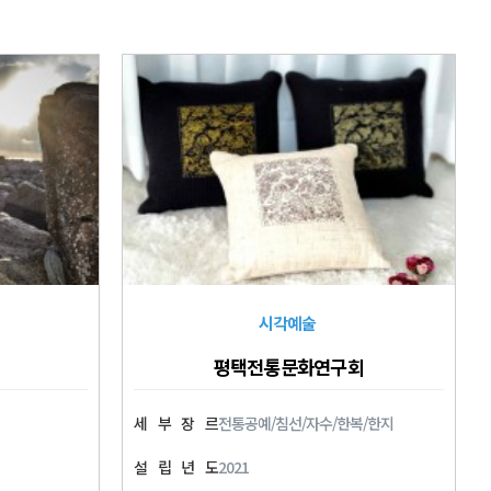
시각예술
평택전통문화연구회
세
부
장
르
전통공예/침선/자수/한복/한지
설
립
년
도
2021