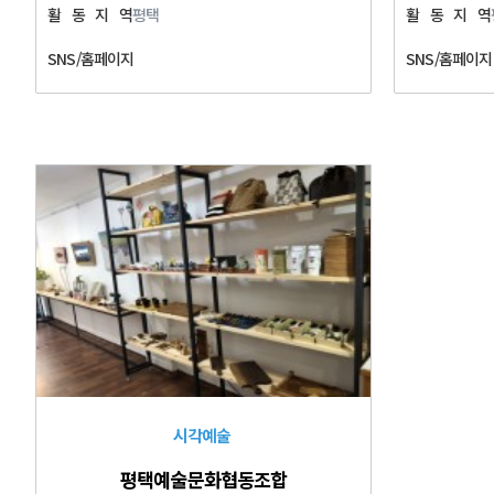
활
동
지
역
평택
활
동
지
역
SNS/홈페이지
SNS/홈페이지
시각예술
평택예술문화협동조합