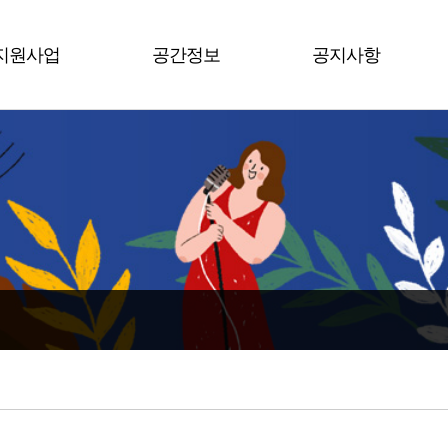
지원사업
공간정보
공지사항
평택시
남부권역
공지사항
수도권
북부권역
행사소식
전 국
서부권역