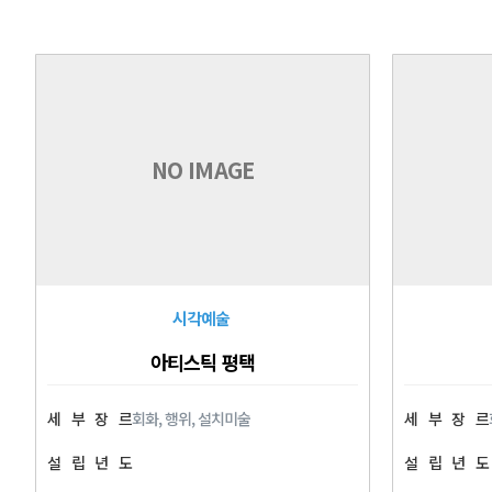
NO IMAGE
시각예술
아티스틱 평택
세
부
장
르
회화, 행위, 설치미술
세
부
장
르
설
립
년
도
설
립
년
도