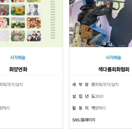
시각예술
시각예술
화양연화
색다름회화협회
회화/조각/설치
세
부
장
르
회화/조각/설치
설
립
년
도
2019
평택시
활
동
지
역
평택시
SNS/홈페이지