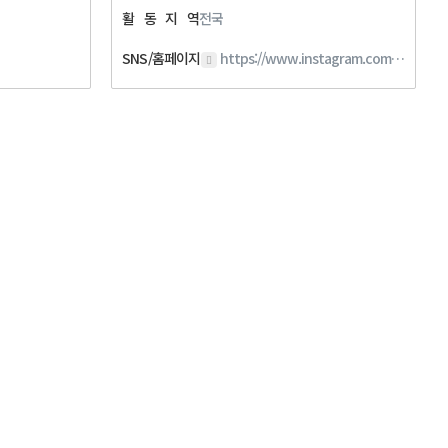
활
동
지
역
전국
SNS/홈페이지
https://www.instagram.com/pttc2020/?igsh=MWc5cTFsdmhreTFzbw%3D%3D#