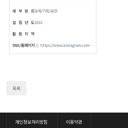
세
부
장
르
공예/기획/공연
설
립
년
도
2018
활
동
지
역
SNS/홈페이지
https://www.instagram.com/art_pum/
목록
개인정보처리방침
이용약관