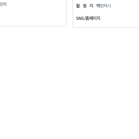
평택
활
동
지
역
평택시
SNS/홈페이지