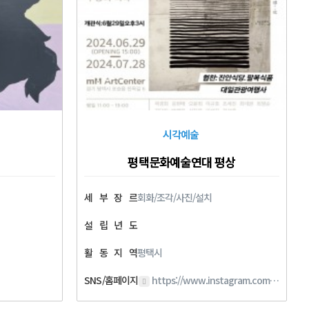
시각예술
평택문화예술연대 평상
세
부
장
르
회화/조각/사진/설치
설
립
년
도
활
동
지
역
평택시
SNS/홈페이지
https://www.instagram.com/pyeongsang365?igsh=aXV5NGw0emUxM2l1