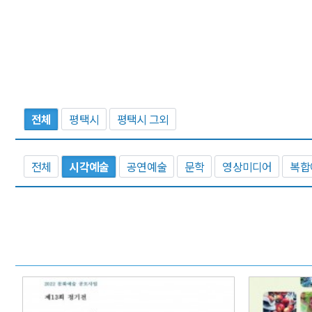
전체
평택시
평택시 그외
전체
시각예술
공연예술
문학
영상미디어
복합